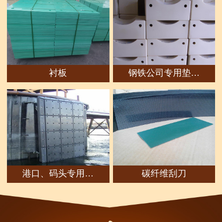
衬板
钢铁公司专用垫…
港口、码头专用…
碳纤维刮刀