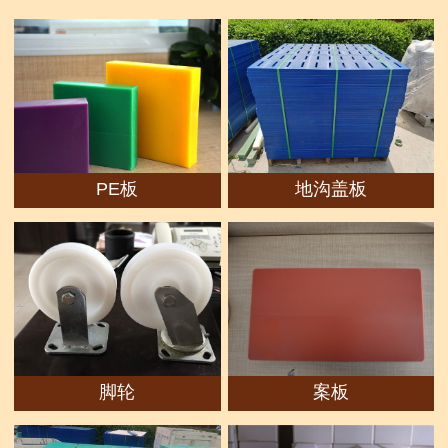
PE板
地沟盖板
脚轮
案板