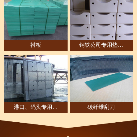
衬板
钢铁公司专用垫…
港口、码头专用…
碳纤维刮刀