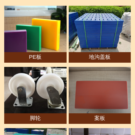
PE板
地沟盖板
脚轮
案板